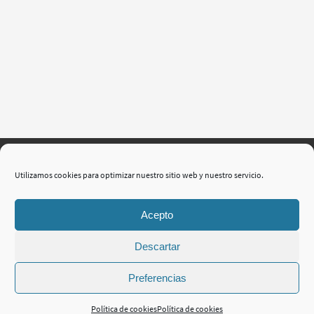
Utilizamos cookies para optimizar nuestro sitio web y nuestro servicio.
INICIO
QUIENES SOMOS
PROYECTOS
BLOG
PUBLICACIONES
VIDEOS
CONTACTA
Acepto
2024© DISSENYADOS ARQUITECTURA
Descartar
Funciona con
Nirvana
&
WordPress.
Preferencias
Política de cookies
Política de cookies