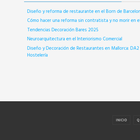
Diseño y reforma de restaurante en el Born de Barcelo
Cómo hacer una reforma sin contratista y no morir en e
Tendencias Decoración Bares 2025
Neuroarquitectura en el Interiorismo Comercial
Diseño y Decoración de Restaurantes en Mallorca: DA2 
Hostelería
INICIO
Q