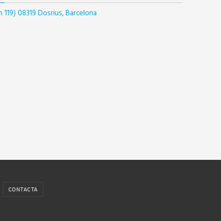
n 119) 08319 Dosrius, Barcelona
CONTACTA