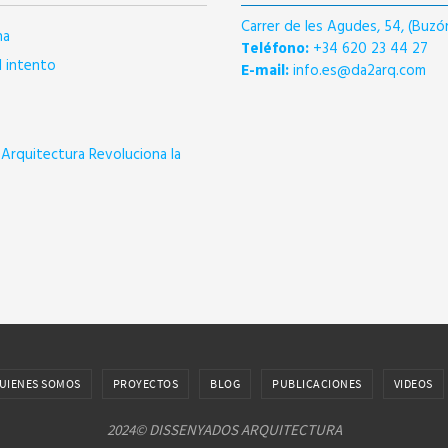
Carrer de les Agudes, 54, (Buzó
na
Teléfono:
+34 620 23 44 27
l intento
E-mail:
info.es@da2arq.com
Arquitectura Revoluciona la
UIENES SOMOS
PROYECTOS
BLOG
PUBLICACIONES
VIDEOS
2024© DISSENYADOS ARQUITECTURA