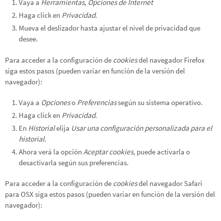
Vaya a
Herramientas
,
Opciones de Internet
Haga click en
Privacidad
.
Mueva el deslizador hasta ajustar el nivel de privacidad que
desee.
Para acceder a la configuración de
cookies
del navegador
Firefox
siga estos pasos (pueden variar en función de la versión del
navegador):
Vaya a
Opciones
o
Preferencias
según su sistema operativo.
Haga click en
Privacidad
.
En
Historial
elija
Usar una configuración personalizada para el
historial
.
Ahora verá la opción
Aceptar cookies
, puede activarla o
desactivarla según sus preferencias.
Para acceder a la configuración de
cookies
del navegador
Safari
para OSX
siga estos pasos (pueden variar en función de la versión del
navegador):