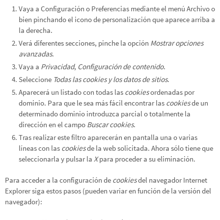
Vaya a Configuración o Preferencias mediante el menú Archivo o
bien pinchando el icono de personalización que aparece arriba a
la derecha.
Verá diferentes secciones, pinche la opción
Mostrar opciones
avanzadas
.
Vaya a
Privacidad
,
Configuración de contenido
.
Seleccione
Todas las
cookies
y los datos de sitios
.
Aparecerá un listado con todas las
cookies
ordenadas por
dominio. Para que le sea más fácil encontrar las
cookies
de un
determinado dominio introduzca parcial o totalmente la
dirección en el campo
Buscar cookies
.
Tras realizar este filtro aparecerán en pantalla una o varias
líneas con las
cookies
de la web solicitada. Ahora sólo tiene que
seleccionarla y pulsar la
X
para proceder a su eliminación.
Para acceder a la configuración de
cookies
del navegador
Internet
Explorer
siga estos pasos (pueden variar en función de la versión del
navegador):